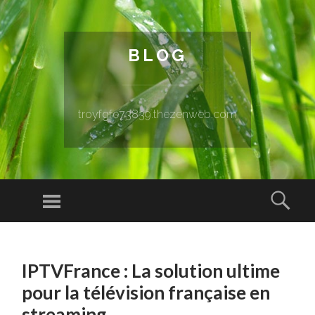
BLOG
troyfgfe73839.thezenweb.com
Menu
Sear
SKIP TO CONTENT
IPTVFrance : La solution ultime
pour la télévision française en
streaming