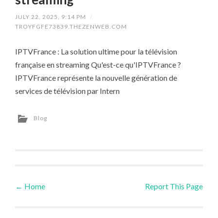
JULY 22, 2025, 9:14 PM
/
TROYFGFE73839.THEZENWEB.COM
IPTVFrance : La solution ultime pour la télévision
française en streaming Qu'est-ce qu'IPTVFrance ?
IPTVFrance représente la nouvelle génération de
services de télévision par Intern
Blog
←
Home
Report This Page
Post navigation